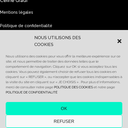
Celine Gradi
Mentions légales
Politique de confidentialité
NOUS UTILISONS DES
MODE
COOKIES
Stylisme - Graphisme
Tendances et couleurs
Nous utilisons des cookies pour vous offrir la meilleure expérience sur ce
Création
site, et nous permettre de traiter des données telles que le
comportement de navigation. Cliquez sur OK si vous acceptez tous les
cookies. Vous pouvez également choisir de refuser tous les cookies en
cliquant sur « REFUSER », ou n’accepter que les cookies indispensables à
COM VISUELLE
la visite du site en cliquant sur « JE CHOISIS » . Pour plus d’informations,
Création de logos
merci de consulter notre page
POLITIQUE DES COOKIES
et notre page
et Supports visuels
POLITIQUE DE CONFIDENTIALITÉ
Chartes graphiques
OK
WEB
Animation de sites web
REFUSER
Redaction de contenus
Graphisme, 3D