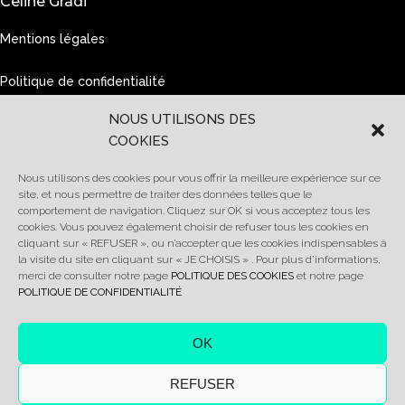
Celine Gradi
Mentions légales
Politique de confidentialité
NOUS UTILISONS DES
MODE
COOKIES
Stylisme - Graphisme
Tendances et couleurs
Nous utilisons des cookies pour vous offrir la meilleure expérience sur ce
Création
site, et nous permettre de traiter des données telles que le
comportement de navigation. Cliquez sur OK si vous acceptez tous les
cookies. Vous pouvez également choisir de refuser tous les cookies en
cliquant sur « REFUSER », ou n’accepter que les cookies indispensables à
COM VISUELLE
la visite du site en cliquant sur « JE CHOISIS » . Pour plus d’informations,
Création de logos
merci de consulter notre page
POLITIQUE DES COOKIES
et notre page
et Supports visuels
POLITIQUE DE CONFIDENTIALITÉ
Chartes graphiques
OK
WEB
Animation de sites web
REFUSER
Redaction de contenus
Graphisme, 3D